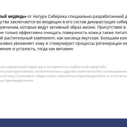
елый медведь»
от Натура Сиберика специально разработанный д
едства заключается во входящих в его состав дикорастущих си
ужчинам, которые ведут активный образ жизни. Присутствие в 
е только эффективно очищать поверхность кожи,а также питать
ой растительный компонент, как кислица якутская. Большим ко
енсивно увлажняет кожу и стимулирует процессы регенерации ее
ение и усталость, тогда как витамин
но справочный характер и не являются «публичной офертой».
ть конструктивные, косметические и другие изменения без согласования
ний вид и упаковка товара могут изменяться производителем и отличатьс
ные производителем.