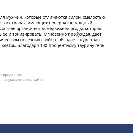
ля мужчин, которые отличаются силой, смелостью
бирских травах, имеющих невероятно мощный
составе органической медвежьей ягоды, которая
 ее и тонизировать. Мгновенно пробуждая, дает
личеством полезных свойств обладает огуречная
 клеток. Благодаря 100-процентному таурину гель
 с продавцом.
я от указанных на сайте.