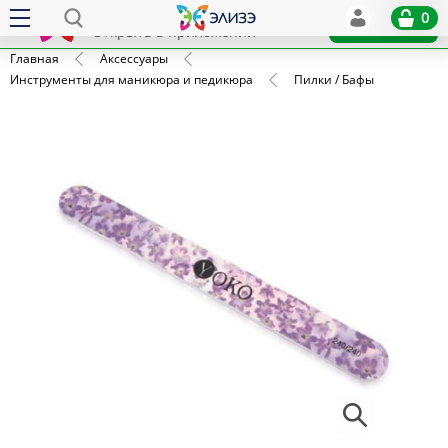
Elize
0
x
Установить
Открыть в приложении
Главная
Аксессуары
Инструменты для маникюра и педикюра
Пилки / Бафы