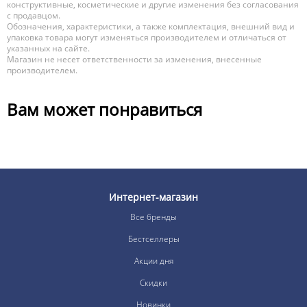
конструктивные, косметические и другие изменения без согласования
с продавцом.
Обозначения, характеристики, а также комплектация, внешний вид и
упаковка товара могут изменяться производителем и отличаться от
указанных на сайте.
Магазин не несет ответственности за изменения, внесенные
производителем.
Вам может понравиться
Интернет-магазин
Все бренды
Бестселлеры
Акции дня
Скидки
Новинки