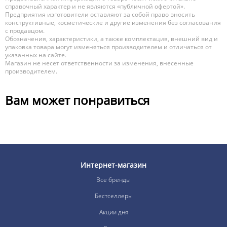
справочный характер и не являются «публичной офертой».
Предприятия изготовители оставляют за собой право вносить
конструктивные, косметические и другие изменения без согласования
с продавцом.
Обозначения, характеристики, а также комплектация, внешний вид и
упаковка товара могут изменяться производителем и отличаться от
указанных на сайте.
Магазин не несет ответственности за изменения, внесенные
производителем.
Вам может понравиться
Интернет-магазин
Все бренды
Бестселлеры
Акции дня