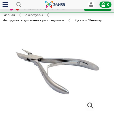
Elize
0
x
Установить
Открыть в приложении
Главная
Аксессуары
Инструменты для маникюра и педикюра
Кусачки / Книпсер