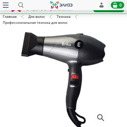
Elize
0
x
Установить
Открыть в приложении
Главная
Для волос
Техника
Профессиональная техника для волос