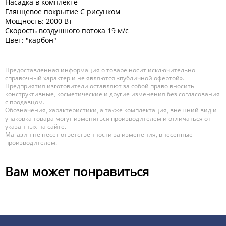
Насадка в комплекте
Глянцевое покрытие С рисунком
Мощность: 2000 Вт
Скорость воздушного потока 19 м/с
Цвет: "карбон"
Предоставленная информация о товаре носит исключительно
справочный характер и не являются «публичной офертой».
Предприятия изготовители оставляют за собой право вносить
конструктивные, косметические и другие изменения без согласования
с продавцом.
Обозначения, характеристики, а также комплектация, внешний вид и
упаковка товара могут изменяться производителем и отличаться от
указанных на сайте.
Магазин не несет ответственности за изменения, внесенные
производителем.
Вам может понравиться