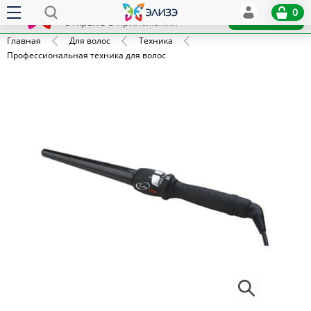
Elize
0
x
Установить
Открыть в приложении
Главная
Для волос
Техника
Профессиональная техника для волос