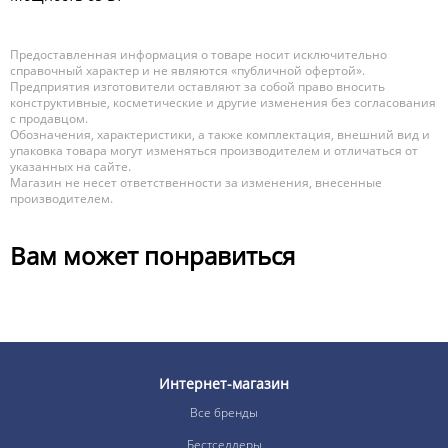
Предоставленная информация о товаре носит исключительно
справочный характер и не являются «публичной офертой».
Предприятия изготовители оставляют за собой право вносить
конструктивные, косметические и другие изменения без согласования
с продавцом.
Обозначения, характеристики, а также комплектация, внешний вид и
упаковка товара могут изменяться производителем и отличаться от
указанных на сайте.
Магазин не несет ответственности за изменения, внесенные
производителем.
Вам может понравиться
Интернет-магазин
Все бренды
Бестселлеры