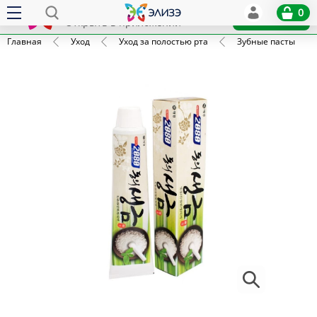
Elize
0
x
Установить
Открыть в приложении
Главная
Уход
Уход за полостью рта
Зубные пасты