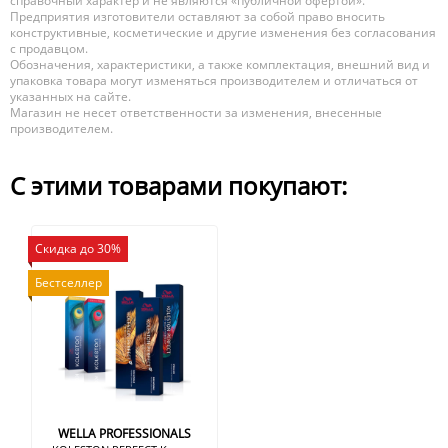
справочный характер и не являются «публичной офертой».
Предприятия изготовители оставляют за собой право вносить
конструктивные, косметические и другие изменения без согласования
с продавцом.
Обозначения, характеристики, а также комплектация, внешний вид и
упаковка товара могут изменяться производителем и отличаться от
указанных на сайте.
Магазин не несет ответственности за изменения, внесенные
производителем.
С этими товарами покупают:
Скидка до 30%
Бестселлер
WELLA PROFESSIONALS