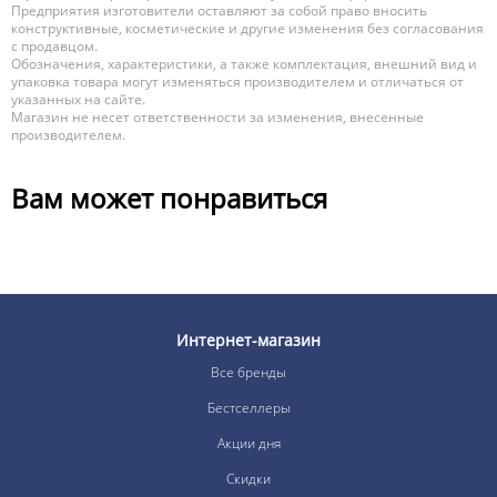
Предприятия изготовители оставляют за собой право вносить
конструктивные, косметические и другие изменения без согласования
с продавцом.
Обозначения, характеристики, а также комплектация, внешний вид и
упаковка товара могут изменяться производителем и отличаться от
указанных на сайте.
Магазин не несет ответственности за изменения, внесенные
производителем.
Вам может понравиться
Интернет-магазин
Все бренды
Бестселлеры
Акции дня
Скидки