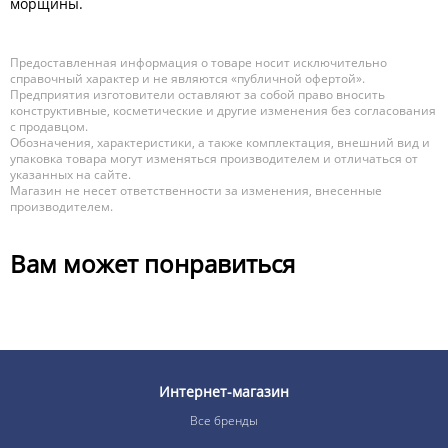
морщины.
Предоставленная информация о товаре носит исключительно
справочный характер и не являются «публичной офертой».
Предприятия изготовители оставляют за собой право вносить
конструктивные, косметические и другие изменения без согласования
с продавцом.
Обозначения, характеристики, а также комплектация, внешний вид и
упаковка товара могут изменяться производителем и отличаться от
указанных на сайте.
Магазин не несет ответственности за изменения, внесенные
производителем.
Вам может понравиться
Интернет-магазин
Все бренды