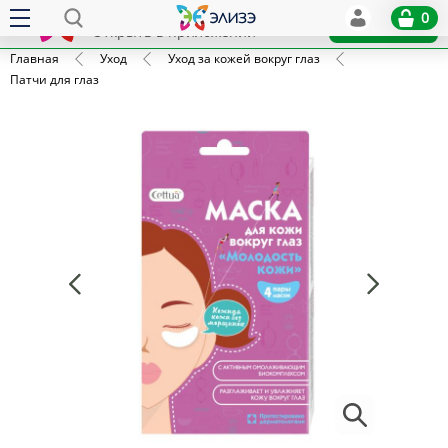
Elize
0
x
Установить
Открыть в приложении
Главная
Уход
Уход за кожей вокруг глаз
Патчи для глаз