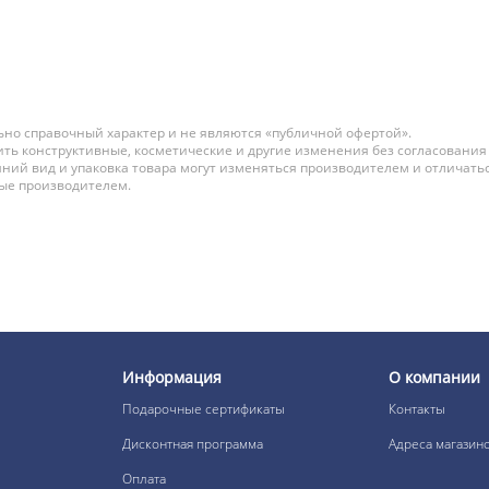
но справочный характер и не являются «публичной офертой».
ть конструктивные, косметические и другие изменения без согласования
ний вид и упаковка товара могут изменяться производителем и отличатьс
ные производителем.
Информация
О компании
Подарочные сертификаты
Контакты
Дисконтная программа
Адреса магазин
Оплата