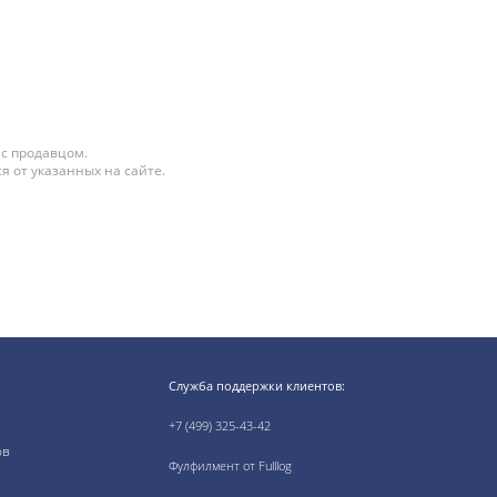
 с продавцом.
я от указанных на сайте.
Служба поддержки клиентов:
+7 (499) 325-43-42
ов
Фулфилмент от Fulllog