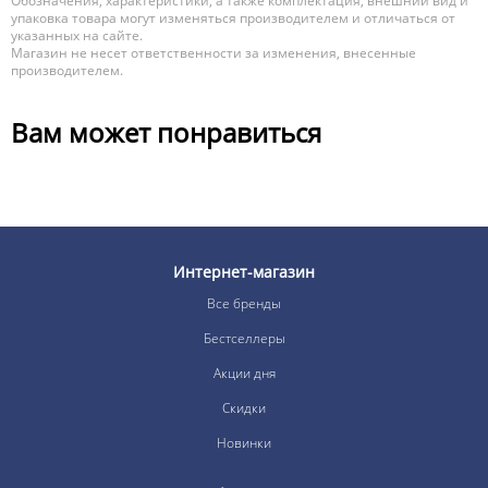
Обозначения, характеристики, а также комплектация, внешний вид и
упаковка товара могут изменяться производителем и отличаться от
указанных на сайте.
Магазин не несет ответственности за изменения, внесенные
производителем.
Вам может понравиться
Интернет-магазин
Все бренды
Бестселлеры
Акции дня
Скидки
Новинки