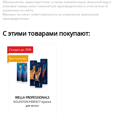
Обозначения, характеристики, а также комплектация, внешний вид и
упаковка товара могут изменяться производителем и отличаться от
указанных на сайте.
Магазин не несет ответственности за изменения, внесенные
производителем.
С этими товарами покупают:
Скидка до 30%
Бестселлер
WELLA PROFESSIONALS
KOLESTON PERFECT Краска
для волос