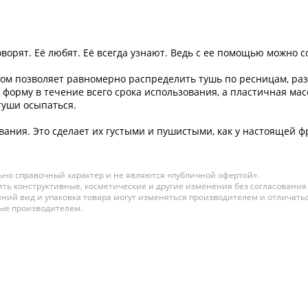
говорят. Её любят. Её всегда узнают. Ведь с ее помощью можно
ом позволяет равномерно распределить тушь по ресницам, раз
 форму в течение всего срока использования, а пластичная ма
туши осыпаться.
ания. Это сделает их густыми и пушистыми, как у настоящей 
но справочный характер и не являются «публичной офертой».
ть конструктивные, косметические и другие изменения без согласования
ний вид и упаковка товара могут изменяться производителем и отличатьс
ные производителем.