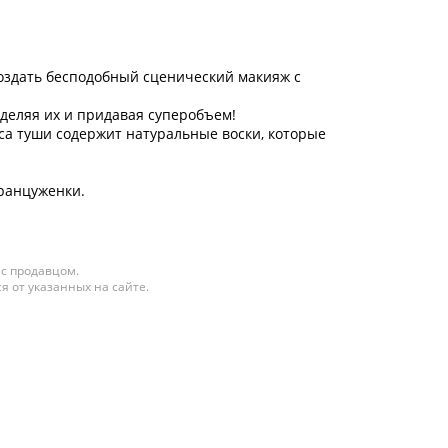
 создать бесподобный сценический макияж с
деляя их и придавая суперобъем!
сса туши содержит натуральные воски, которые
француженки.
 с продавцом.
я от указанных на сайте.