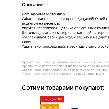
Описание
Легендарный бестселлер.
Cabaret - настоящая легенда среди тушей! О ней 
акцентом на ресницы.
Упругая пластиковая щеточка с зауженным кончик
Щеточка сделана из материала, который не теряет
обеспечивают ресницам уход и защиту и не дают 
Совет:
Тщательно прокрашивайте ресницы у самого основ
Предоставленная информация о товаре носит исключитель
Предприятия изготовители оставляют за собой право вноси
Обозначения, характеристики, а также комплектация, внеш
Магазин не несет ответственности за изменения, внесен
С этими товарами покупают:
Скидка до 30%
Бестселлер