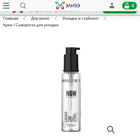
Elize
0
x
Установить
Открыть в приложении
Главная
Для волос
Укладка и стайлинг
Крем / Сыворотка для укладки