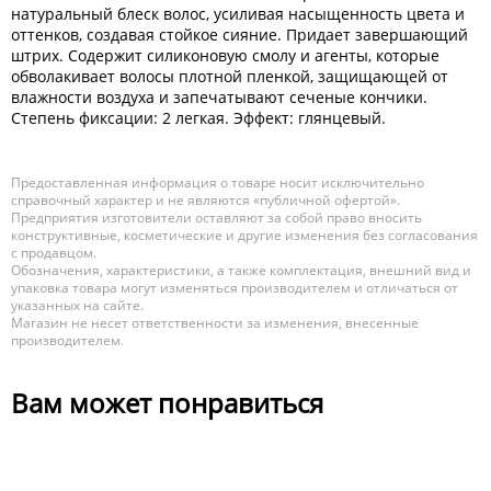
натуральный блеск волос, усиливая насыщенность цвета и
оттенков, создавая стойкое сияние. Придает завершающий
штрих. Содержит силиконовую смолу и агенты, которые
обволакивает волосы плотной пленкой, защищающей от
влажности воздуха и запечатывают сеченые кончики.
Степень фиксации: 2 легкая. Эффект: глянцевый.
Предоставленная информация о товаре носит исключительно
справочный характер и не являются «публичной офертой».
Предприятия изготовители оставляют за собой право вносить
конструктивные, косметические и другие изменения без согласования
с продавцом.
Обозначения, характеристики, а также комплектация, внешний вид и
упаковка товара могут изменяться производителем и отличаться от
указанных на сайте.
Магазин не несет ответственности за изменения, внесенные
производителем.
Вам может понравиться