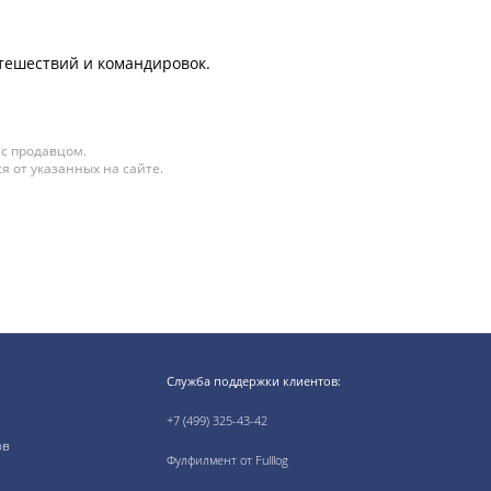
утешествий и командировок.
 с продавцом.
я от указанных на сайте.
Служба поддержки клиентов:
+7 (499) 325-43-42
ов
Фулфилмент от Fulllog