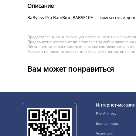
Описание
BaByliss Pro BamBino BAB5510E — компактный доро
Предоставленная информация о товаре носит исключитель
Предприятия изготовители оставляют за собой право вноси
Обозначения, характеристики, а также комплектация, внеш
Магазин не несет ответственности за изменения, внесен
Вам может понравиться
Интернет-магазин
Все бренды
Бестселлеры
Акции дня