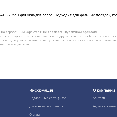
жный фен для укладки волос. Подходит для дальних поездок, п
но справочный характер и не являются «публичной офертой».
ть конструктивные, косметические и другие изменения без согласования
ний вид и упаковка товара могут изменяться производителем и отличатьс
ные производителем.
Информация
О компании
Подарочные сертификаты
Контакты
Дисконтная программа
Адреса магазин
Оплата