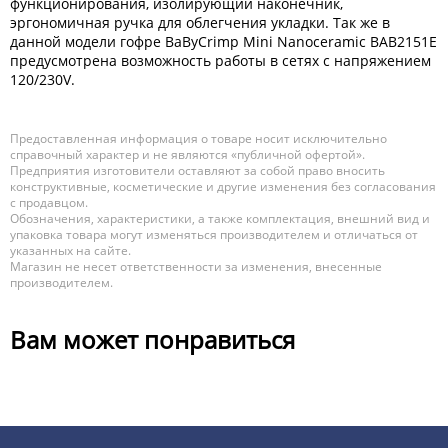
функционирования, изолирующий наконечник,
эргономичная ручка для облегчения укладки. Так же в
данной модели гофре BaByCrimp Mini Nanoceramic BAB2151E
предусмотрена возможность работы в сетях с напряжением
120/230V.
Предоставленная информация о товаре носит исключительно
справочный характер и не являются «публичной офертой».
Предприятия изготовители оставляют за собой право вносить
конструктивные, косметические и другие изменения без согласования
с продавцом.
Обозначения, характеристики, а также комплектация, внешний вид и
упаковка товара могут изменяться производителем и отличаться от
указанных на сайте.
Магазин не несет ответственности за изменения, внесенные
производителем.
Вам может понравиться