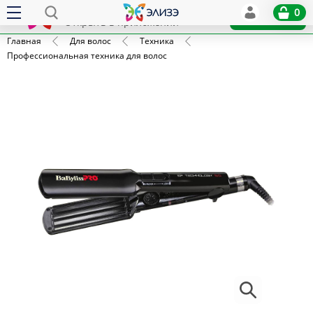
Elize
0
x
Установить
Открыть в приложении
Главная
Для волос
Техника
Профессиональная техника для волос