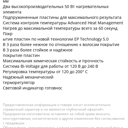
мм
Два высокопроизводительных 50 Вт нагревательных
элемента
Подпружиненные пластины для максимального результата
Система контроля температуры Advanced Heat Management
Нагрев до максимальной температуры всего за 60 секунд
Покр
ытие пластин по новой технологии EP Technology 5.0
В 3 раза более нежное по отношению к волосам покрытие
В 3 раза более стойкое и надёжное
покрытие пластин
Максимальная химическая стойкость и прочность
Система Bi-Voltage для работы от 120 В до 240 В
Регулировка температуры от 120 до 200° С
Надёжный механический
терморегулятор
Световой индикатор готовнос
Предоставленная информация о товаре носит исключительно
справочный характер и не являются «публичной офертой».
Предприятия изготовители оставляют за собой право вносить
конструктивные, косметические и другие изменения без согласования
с продавцом.
Обозначения, характеристики, а также комплектация, внешний вид и