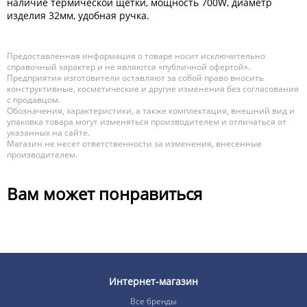
наличие термической щетки, мощность 700W, диаметр
изделия 32мм, удобная ручка.
Предоставленная информация о товаре носит исключительно
справочный характер и не являются «публичной офертой».
Предприятия изготовители оставляют за собой право вносить
конструктивные, косметические и другие изменения без согласования
с продавцом.
Обозначения, характеристики, а также комплектация, внешний вид и
упаковка товара могут изменяться производителем и отличаться от
указанных на сайте.
Магазин не несет ответственности за изменения, внесенные
производителем.
Вам может понравиться
Интернет-магазин
Все бренды