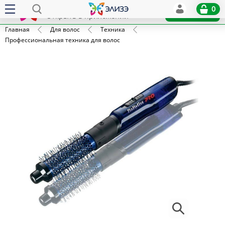
Elize
0
x
Установить
Открыть в приложении
Главная
Для волос
Техника
Профессиональная техника для волос