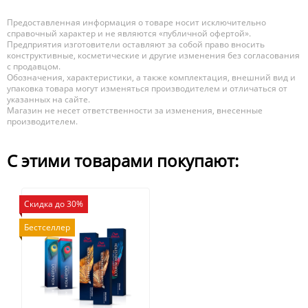
Предоставленная информация о товаре носит исключительно
справочный характер и не являются «публичной офертой».
Предприятия изготовители оставляют за собой право вносить
конструктивные, косметические и другие изменения без согласования
с продавцом.
Обозначения, характеристики, а также комплектация, внешний вид и
упаковка товара могут изменяться производителем и отличаться от
указанных на сайте.
Магазин не несет ответственности за изменения, внесенные
производителем.
С этими товарами покупают:
Скидка до 30%
Бестселлер