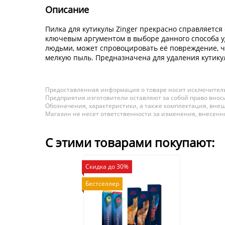
Описание
Пилка для кутикулы Zinger прекрасно справляется
ключевым аргументом в выборе данного способа 
людьми, может спровоцировать её повреждение, чт
мелкую пыль. Предназначена для удаления кутику
Предоставленная информация о товаре носит исключитель
Предприятия изготовители оставляют за собой право вноси
Обозначения, характеристики, а также комплектация, внеш
Магазин не несет ответственности за изменения, внесен
С этими товарами покупают:
Скидка до 30%
Бестселлер