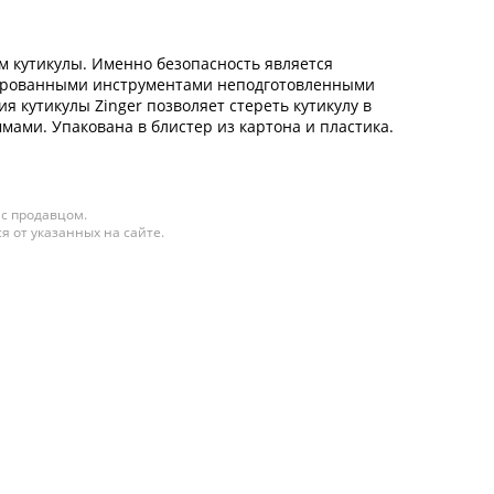
ем кутикулы. Именно безопасность является
изированными инструментами неподготовленными
 кутикулы Zinger позволяет стереть кутикулу в
ами. Упакована в блистер из картона и пластика.
 с продавцом.
я от указанных на сайте.