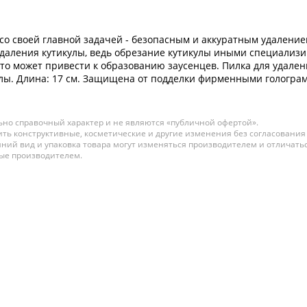
 со своей главной задачей - безопасным и аккуратным удалени
удаления кутикулы, ведь обрезание кутикулы иными специал
о может привести к образованию заусенцев. Пилка для удаления
лы. Длина: 17 см. Защищена от подделки фирменными голограмм
но справочный характер и не являются «публичной офертой».
ть конструктивные, косметические и другие изменения без согласования
ний вид и упаковка товара могут изменяться производителем и отличатьс
ные производителем.