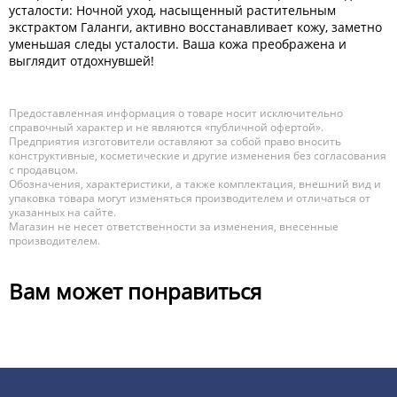
усталости: Ночной уход, насыщенный растительным
экстрактом Галанги, активно восстанавливает кожу, заметно
уменьшая следы усталости. Ваша кожа преображена и
выглядит отдохнувшей!
Предоставленная информация о товаре носит исключительно
справочный характер и не являются «публичной офертой».
Предприятия изготовители оставляют за собой право вносить
конструктивные, косметические и другие изменения без согласования
с продавцом.
Обозначения, характеристики, а также комплектация, внешний вид и
упаковка товара могут изменяться производителем и отличаться от
указанных на сайте.
Магазин не несет ответственности за изменения, внесенные
производителем.
Вам может понравиться