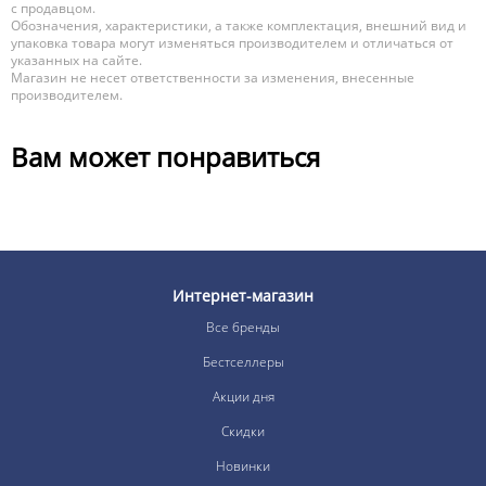
с продавцом.
Обозначения, характеристики, а также комплектация, внешний вид и
упаковка товара могут изменяться производителем и отличаться от
указанных на сайте.
Магазин не несет ответственности за изменения, внесенные
производителем.
Вам может понравиться
Интернет-магазин
Все бренды
Бестселлеры
Акции дня
Скидки
Новинки