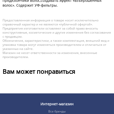
пряди,кончики волос,создавать эффект «взъерошенных
волос». Содержит УФ-фильтры.
Предоставленная информация о товаре носит исключительно
справочный характер и не являются «публичной офертой».
Предприятия изготовители оставляют за собой право вносить
конструктивные, косметические и другие изменения без согласования
с продавцом.
Обозначения, характеристики, а также комплектация, внешний вид и
упаковка товара могут изменяться производителем и отличаться от
указанных на сайте.
Магазин не несет ответственности за изменения, внесенные
производителем.
Вам может понравиться
Интернет-магазин
Все бренды