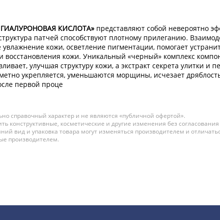
 И ГИАЛУРОНОВАЯ КИСЛОТА»
представляют собой невероятно эфф
структура патчей способствуют плотному прилеганию. Взаимод
 увлажнение кожи, осветление пигментации, помогает устрани
и восстановления кожи. Уникальный «черный» комплекс компон
ливает, улучшая структуру кожи, а экстракт секрета улитки и
аметно укрепляется, уменьшаются морщины, исчезает дряблость,
осле первой проце
но справочный характер и не являются «публичной офертой».
ть конструктивные, косметические и другие изменения без согласования
ний вид и упаковка товара могут изменяться производителем и отличатьс
ные производителем.