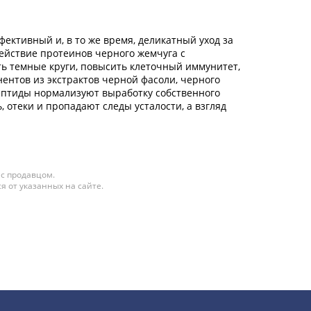
ективный и, в то же время, деликатный уход за
ействие протеинов черного жемчуга с
ть темные круги, повысить клеточный иммунитет,
ентов из экстрактов черной фасоли, черного
 пептиды нормализуют выработку собственного
 отеки и пропадают следы усталости, а взгляд
 с продавцом.
я от указанных на сайте.