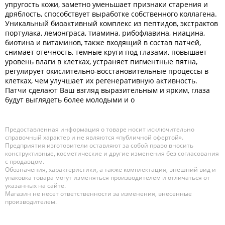
упругость кожи, заметно уменьшает признаки старения и
дряблость, способствует выработке собственного коллагена.
Уникальный биоактивный комплекс из пептидов, экстрактов
портулака, лемонграса, тиамина, рибофлавина, ниацина,
биотина и витаминов, также входящий в состав патчей,
снимает отечность, темные круги под глазами, повышает
уровень влаги в клетках, устраняет пигментные пятна,
регулирует окислительно-восстановительные процессы в
клетках, чем улучшает их регенеративную активность.
Патчи сделают Ваш взгляд выразительным и ярким, глаза
будут выглядеть более молодыми и о
Предоставленная информация о товаре носит исключительно
справочный характер и не являются «публичной офертой».
Предприятия изготовители оставляют за собой право вносить
конструктивные, косметические и другие изменения без согласования
с продавцом.
Обозначения, характеристики, а также комплектация, внешний вид и
упаковка товара могут изменяться производителем и отличаться от
указанных на сайте.
Магазин не несет ответственности за изменения, внесенные
производителем.