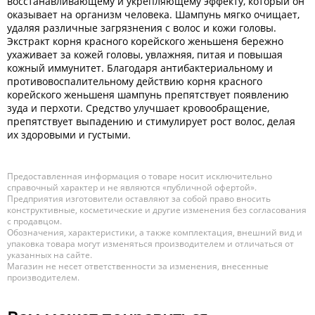
восстанавливающему и укрепляющему эффекту, который он
оказывает на организм человека. Шампунь мягко очищает,
удаляя различные загрязнения с волос и кожи головы.
Экстракт корня красного корейского женьшеня бережно
ухаживает за кожей головы, увлажняя, питая и повышая
кожный иммунитет. Благодаря антибактериальному и
противовоспалительному действию корня красного
корейского женьшеня шампунь препятствует появлению
зуда и перхоти. Средство улучшает кровообращение,
препятствует выпадению и стимулирует рост волос, делая
их здоровыми и густыми.
Предоставленная информация о товаре носит исключительно
справочный характер и не являются «публичной офертой».
Предприятия изготовители оставляют за собой право вносить
конструктивные, косметические и другие изменения без согласования
с продавцом.
Обозначения, характеристики, а также комплектация, внешний вид и
упаковка товара могут изменяться производителем и отличаться от
указанных на сайте.
Магазин не несет ответственности за изменения, внесенные
производителем.