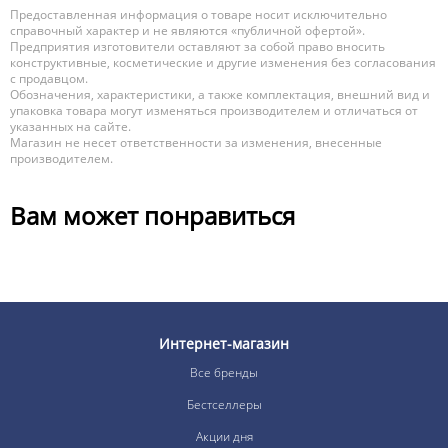
Предоставленная информация о товаре носит исключительно
справочный характер и не являются «публичной офертой».
Предприятия изготовители оставляют за собой право вносить
конструктивные, косметические и другие изменения без согласования
с продавцом.
Обозначения, характеристики, а также комплектация, внешний вид и
упаковка товара могут изменяться производителем и отличаться от
указанных на сайте.
Магазин не несет ответственности за изменения, внесенные
производителем.
Вам может понравиться
Интернет-магазин
Все бренды
Бестселлеры
Акции дня