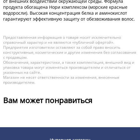
от внешних воздействий окружающей среды. Формула
продукта обогащена Нори комплексом (морские красные
водоросли). Высокая концентрация белка и аминокислот
гарантируют эффективную защиту от обезвоживания волос.
Предоставленная информация о товаре носит исключительно
справочный характер и не являются «публичной офертой».
Предприятия изготовители оставляют за собой право вносить
конструктивные, косметические и другие изменения без согласования
с продавцом.
Обозначения, характеристики, а также комплектация, внешний вид и
упаковка товара могут изменяться производителем и отличаться от
указанных на сайте.
Магазин не несет ответственности за изменения, внесенные
производителем.
Вам может понравиться