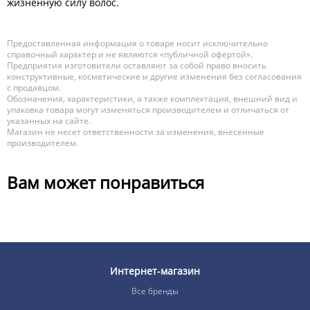
жизненную силу волос.
Предоставленная информация о товаре носит исключительно
справочный характер и не являются «публичной офертой».
Предприятия изготовители оставляют за собой право вносить
конструктивные, косметические и другие изменения без согласования
с продавцом.
Обозначения, характеристики, а также комплектация, внешний вид и
упаковка товара могут изменяться производителем и отличаться от
указанных на сайте.
Магазин не несет ответственности за изменения, внесенные
производителем.
Вам может понравиться
Интернет-магазин
Все бренды