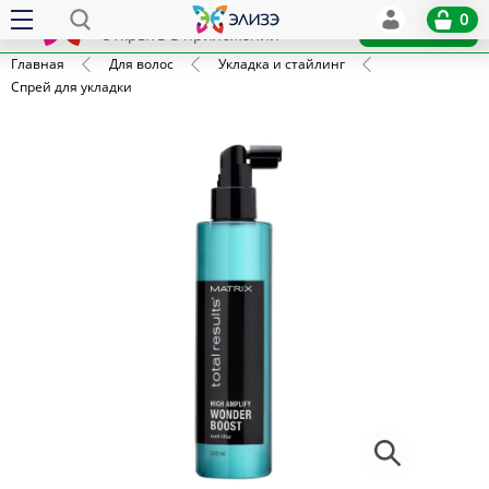
Elize
0
x
Установить
Открыть в приложении
Главная
Для волос
Укладка и стайлинг
Спрей для укладки