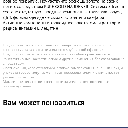
ровное покрытие. Почувствуйте роскошь золота на своих
ногтях со средством PURE GOLD HARDENER! Система 5 free: в
составе отсутствуют вредные компоненты такие как толуол,
ДБП, формальдегидные смолы, фталаты и камфора.
Активные компоненты: коллоидное золото, фильтрат корня
редиса, витамин Е, лецитин.
Предоставленная информация о товаре носит исключительно
справочный характер и не являются «публичной офертой».
Предприятия изготовители оставляют за собой право вносить
конструктивные, косметические и другие изменения без согласования
с продавцом.
Обозначения, характеристики, а также комплектация, внешний вид и
упаковка товара могут изменяться производителем и отличаться от
указанных на сайте.
Магазин не несет ответственности за изменения, внесенные
производителем.
Вам может понравиться