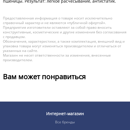
пшеницы. Результат: лёгкое расчёсывание, антистатик.
Предоставленная информация о товаре носит исключительно
справочный характер и не являются «публичной офертой».
Предприятия изготовители оставляют за собой право вносить
конструктивные, косметические и другие изменения без согласования
с продавцом.
Обозначения, характеристики, а также комплектация, внешний вид и
упаковка товара могут изменяться производителем и отличаться от
указанных на сайте.
Магазин не несет ответственности за изменения, внесенные
производителем.
Вам может понравиться
Интернет-магазин
Все бренды