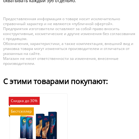
охватывать каждый зуб отдельно.
Предоставленная информация о товаре носит исключительно
справочный характер и не являются «публичной офертой».
Предприятия изготовители оставляют за собой право вносить
конструктивные, косметические и другие изменения без согласования
с продавцом.
Обозначения, характеристики, а также комплектация, внешний вид и
упаковка товара могут изменяться производителем и отличаться от
указанных на сайте.
Магазин не несет ответственности за изменения, внесенные
производителем.
С этими товарами покупают:
Скидка до 30%
Бестселлер