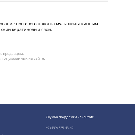
нование ногтевого полотна мультивитаминным
рхний кератиновый слой.
 с продавцом.
я от указанных на сайте.
Служба поддержки клиентов:
+7 (499) 325-43-42
ов