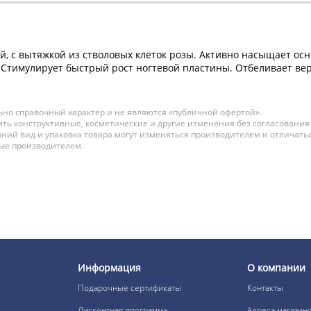
, с вытяжкой из стволовых клеток розы. Активно насыщает ос
. Стимулирует быстрый рост ногтевой пластины. Отбеливает ве
но справочный характер и не являются «публичной офертой».
ть конструктивные, косметические и другие изменения без согласования
ний вид и упаковка товара могут изменяться производителем и отличатьс
ные производителем.
Информация
О компании
Подарочные сертификаты
Контакты
Дисконтная программа
Адреса магазин