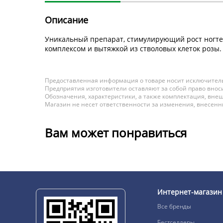
Описание
Уникальный препарат, стимулирующий рост ногтей
комплексом и вытяжкой из стволовых клеток розы
Предоставленная информация о товаре носит исключитель
Предприятия изготовители оставляют за собой право вноси
Обозначения, характеристики, а также комплектация, внеш
Магазин не несет ответственности за изменения, внесен
Вам может понравиться
Интернет-магазин
Все бренды
Бестселлеры