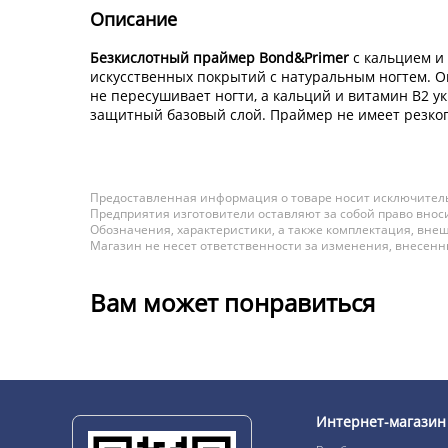
Описание
Безкислотный праймер Bond&Primer
с кальцием и
искусственных покрытий с натуральным ногтем. О
не пересушивает ногти, а кальций и витамин В2 
защитный базовый слой. Праймер не имеет резкого
Предоставленная информация о товаре носит исключитель
Предприятия изготовители оставляют за собой право вноси
Обозначения, характеристики, а также комплектация, внеш
Магазин не несет ответственности за изменения, внесен
Вам может понравиться
Интернет-магазин