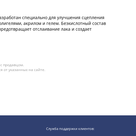
разработан специально для улучшения сцепления
лигелями, акрилом и гелем. Безкислотный состав
редотвращает отслаивание лака и создает
 с продавцом.
я от указанных на сайте.
Служба поддержки клиентов: