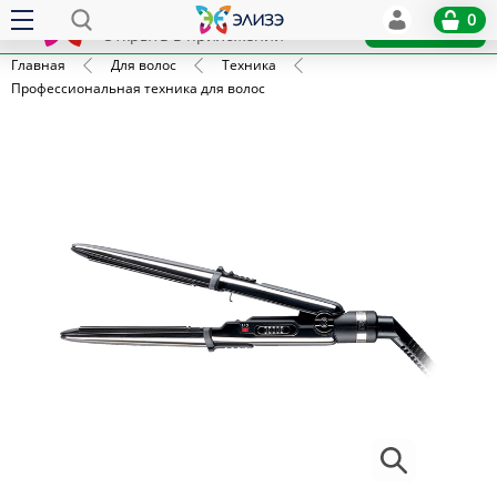
Elize
0
x
Установить
Открыть в приложении
Главная
Для волос
Техника
Профессиональная техника для волос