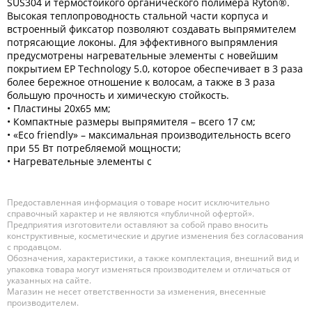
SUS304 и термостойкого органического полимера Ryton®.
Высокая теплопроводность стальной части корпуса и
встроенный фиксатор позволяют создавать выпрямителем
потрясающие локоны. Для эффективного выпрямления
предусмотрены нагревательные элементы с новейшим
покрытием EP Technology 5.0, которое обеспечивает в 3 раза
более бережное отношение к волосам, а также в 3 раза
большую прочность и химическую стойкость.
• Пластины 20х65 мм;
• Компактные размеры выпрямителя – всего 17 см;
• «Eco friendly» – максимальная производительность всего
при 55 Вт потребляемой мощности;
• Нагревательные элементы с
Предоставленная информация о товаре носит исключительно
справочный характер и не являются «публичной офертой».
Предприятия изготовители оставляют за собой право вносить
конструктивные, косметические и другие изменения без согласования
с продавцом.
Обозначения, характеристики, а также комплектация, внешний вид и
упаковка товара могут изменяться производителем и отличаться от
указанных на сайте.
Магазин не несет ответственности за изменения, внесенные
производителем.