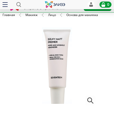
Elize
0
x
Установить
Открыть в приложении
Главная
Макияж
Лицо
Основа для макияжа