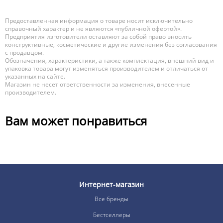
Предоставленная информация о товаре носит исключительно
справочный характер и не являются «публичной офертой».
Предприятия изготовители оставляют за собой право вносить
конструктивные, косметические и другие изменения без согласования
с продавцом.
Обозначения, характеристики, а также комплектация, внешний вид и
упаковка товара могут изменяться производителем и отличаться от
указанных на сайте.
Магазин не несет ответственности за изменения, внесенные
производителем.
Вам может понравиться
Интернет-магазин
Все бренды
Бестселлеры