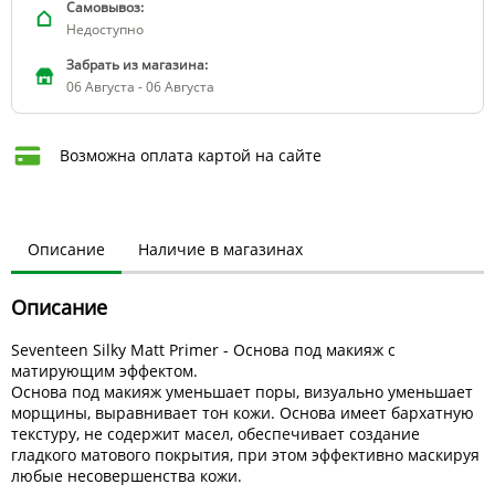
Самовывоз:
Недоступно
Забрать из магазина:
06 Августа - 06 Августа
Возможна оплата картой на сайте
Описание
Наличие в магазинах
Описание
Seventeen Silky Matt Primer - Осно­ва под макияж с
матирующим эффектом.
Осно­ва под макияж уменьшает поры, визу­ально уменьшает
морщины, выра­внивает тон кожи. Основа имеет барха­тную
текстуру, не содержит масел, обе­спечивает создание
гладкого мато­вого покрытия, при этом эффекти­вно маскируя
любые несовершенства кожи.