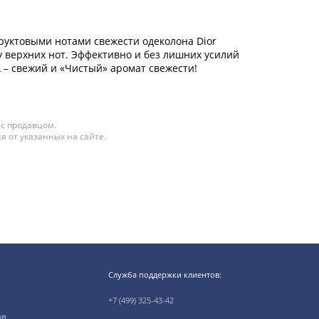
 фруктовыми нотами свежести одеколона Dior
 верхних нот. Эффективно и без лишних усилий
 – свежий и «Чистый» аромат свежести!
 с продавцом.
я от указанных на сайте.
Служба поддержки клиентов:
+7 (499) 325-43-42
ов