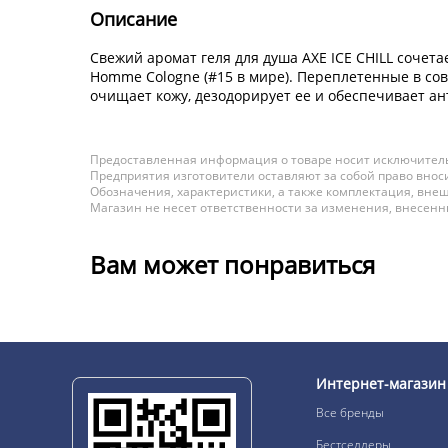
Описание
Свежий аромат геля для душа AXE ICE CHILL cочета
Homme Cologne (#15 в мире). Переплетенные в со
очищает кожу, дезодорирует ее и обеспечивает ан
Предоставленная информация о товаре носит исключитель
Предприятия изготовители оставляют за собой право вноси
Обозначения, характеристики, а также комплектация, внеш
Магазин не несет ответственности за изменения, внесен
Вам может понравиться
Интернет-магазин
Все бренды
Бестселлеры