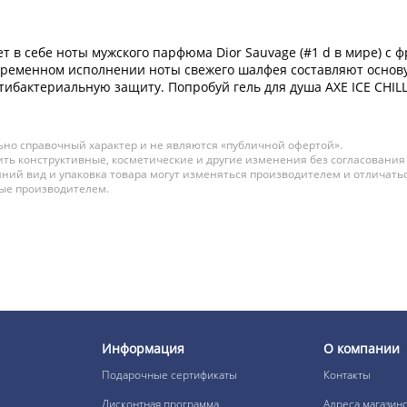
ет в себе ноты мужского парфюма Dior Sauvage (#1 d в мире) с
временном исполнении ноты свежего шалфея составляют основу
тибактериальную защиту. Попробуй гель для душа AXE ICE CHILL
но справочный характер и не являются «публичной офертой».
ть конструктивные, косметические и другие изменения без согласования
ний вид и упаковка товара могут изменяться производителем и отличатьс
ные производителем.
Информация
О компании
Подарочные сертификаты
Контакты
Дисконтная программа
Адреса магазин