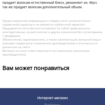
придает волосам естественный блеск, увлажняет их. Мусс
так же придает волосам дополнительный объем.
Предоставленная информация о товаре носит исключительно
справочный характер и не являются «публичной офертой».
Предприятия изготовители оставляют за собой право вносить
конструктивные, косметические и другие изменения без согласования
с продавцом.
Обозначения, характеристики, а также комплектация, внешний вид и
упаковка товара могут изменяться производителем и отличаться от
указанных на сайте.
Магазин не несет ответственности за изменения, внесенные
производителем.
Вам может понравиться
Интернет-магазин
Все бренды