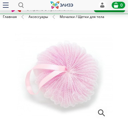
Elize
0
x
Установить
Открыть в приложении
Главная
Аксессуары
Мочалки / Щетки для тела