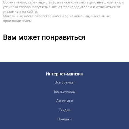
Обозначения, характеристики, а также комплектация, внешний вид и
упаковка товара могут изменяться производителем и отличаться от
указанных на сайте.
Магазин не несет ответственности за изменения, внесенные
производителем.
Вам может понравиться
Интернет-магазин
Все бренды
Бестселлеры
Акции дня
Скидки
Новинки