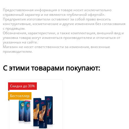
Предоставленная информация о товаре носит исключительно
справочный характер и не являются «публичной офертой».
Предприятия изготовители оставляют за собой право вносить
конструктивные, косметические и другие изменения без согласования
с продавцом.
Обозначения, характеристики, а также комплектация, внешний вид и
упаковка товара могут изменяться производителем и отличаться от
указанных на сайте.
Магазин не несет ответственности за изменения, внесенные
производителем.
С этими товарами покупают:
Скидка до 30%
Бестселлер