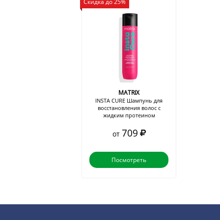
Скидка до 25%
MATRIX
INSTA CURE Шампунь для
восстановления волос с
жидким протеином
709
от
Посмотреть