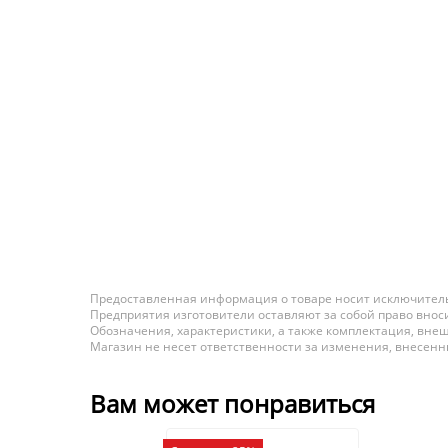
Предоставленная информация о товаре носит исключитель
Предприятия изготовители оставляют за собой право вноси
Обозначения, характеристики, а также комплектация, внеш
Магазин не несет ответственности за изменения, внесен
Вам может понравиться