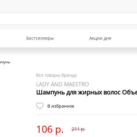
Бестселлеры
Акции дня
мпунь
Все товары бренда
LADY AND MAESTRO
Шампунь для жирных волос Объе
В избранное
106 р.
211
р.