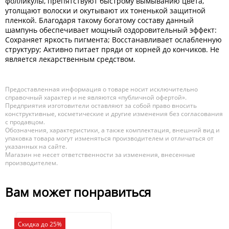
фолликулы, препятствуют быстрому вымыванию цвета,
утолщают волоски и окутывают их тоненькой защитной
пленкой. Благодаря такому богатому составу данный
шампунь обеспечивает мощный оздоровительный эффект:
Сохраняет яркость пигмента; Восстанавливает ослабленную
структуру; Активно питает пряди от корней до кончиков. Не
является лекарственным средством.
Предоставленная информация о товаре носит исключительно
справочный характер и не являются «публичной офертой».
Предприятия изготовители оставляют за собой право вносить
конструктивные, косметические и другие изменения без согласования
с продавцом.
Обозначения, характеристики, а также комплектация, внешний вид и
упаковка товара могут изменяться производителем и отличаться от
указанных на сайте.
Магазин не несет ответственности за изменения, внесенные
производителем.
Вам может понравиться
Скидка до 25%