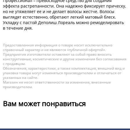
Профессионал – превосходное средство для создания
эффекта растрепанности. Она надежно фиксирует прическу,
но не утяжеляет ее и не делает волосы жестче. Волосы
выглядят естественно, обретают легкий матовый блеск.
Укладку с пастой Деполиш Лореаль можно ремоделировать
в течение дня.
Предоставленная информация о товаре носит исключительно
справочный характер и не являются «публичной офертой».
Предприятия изготовители оставляют за собой право вносить
конструктивные, косметические и другие изменения без согласования
с продавцом.
Обозначения, характеристики, а также комплектация, внешний вид и
упаковка товара могут изменяться производителем и отличаться от
указанных на сайте.
Магазин не несет ответственности за изменения, внесенные
производителем.
Вам может понравиться