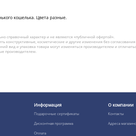
нького кошелька. Цвета разные.
но справочный характер и не являются «публичной офертой».
ть конструктивные, косметические и другие изменения без согласования
ний вид и упаковка товара могут изменяться производителем и отличатьс
ные производителем.
Информация
О компании
Подарочные сертификаты
Контакты
Дисконтная программа
Адреса магазин
Оплата