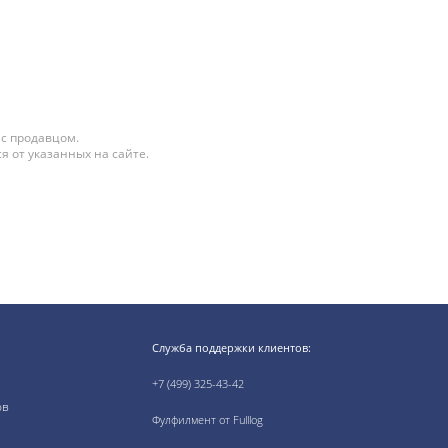
 с продавцом.
я от указанных на сайте.
Служба поддержки клиентов:
+7 (499) 325-43-42
ов
Фулфилмент от Fulllog