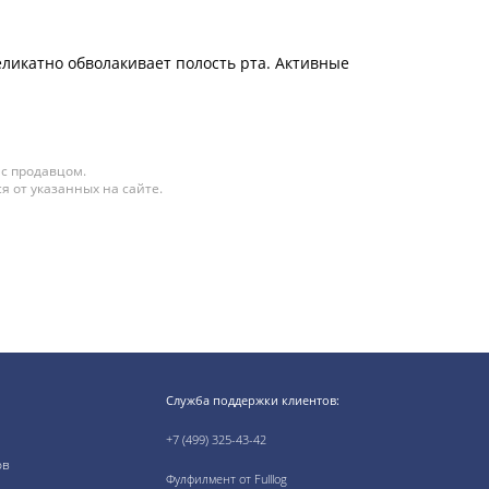
ликатно обволакивает полость рта. Активные
 с продавцом.
я от указанных на сайте.
Служба поддержки клиентов:
+7 (499) 325-43-42
ов
Фулфилмент от Fulllog