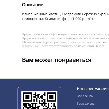
Описание
Измельченные частицы Маракуйи бережно скрабиру
компоненты: Ксилитол, фтор (1 000 ppm`).
Предоставленная информация о товаре носит исключитель
Предприятия изготовители оставляют за собой право вноси
Обозначения, характеристики, а также комплектация, внеш
Магазин не несет ответственности за изменения, внесен
Вам может понравиться
Интернет-магазин
Все бренды
Бестселлеры