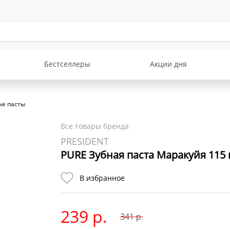
Бестселлеры
Акции дня
ые пасты
Все товары бренда
PRESIDENT
PURE Зубная паста Маракуйя 115 
В избранное
239 р.
341
р.