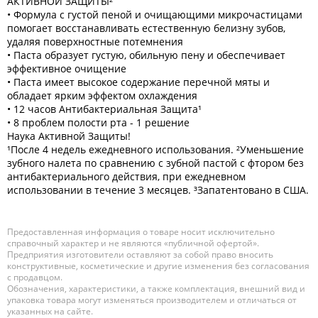
АКТИВНОЙ ЗАЩИТЫ²
• Формула с густой пеной и очищающими микрочастицами
помогает восстанавливать естественную белизну зубов,
удаляя поверхностные потемнения
• Паста образует густую, обильную пену и обеспечивает
эффективное очищение
• Паста имеет высокое содержание перечной мяты и
обладает ярким эффектом охлаждения
• 12 часов Антибактериальная Защита¹
• 8 проблем полости рта - 1 решение
Наука Активной Защиты!
¹После 4 недель ежедневного использования. ²Уменьшение
зубного налета по сравнению с зубной пастой с фтором без
антибактериального действия, при ежедневном
использовании в течение 3 месяцев. ³Запатентовано в США.
Предоставленная информация о товаре носит исключительно
справочный характер и не являются «публичной офертой».
Предприятия изготовители оставляют за собой право вносить
конструктивные, косметические и другие изменения без согласования
с продавцом.
Обозначения, характеристики, а также комплектация, внешний вид и
упаковка товара могут изменяться производителем и отличаться от
указанных на сайте.