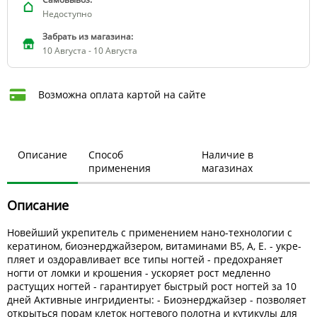
Недоступно
Забрать из магазина:
10 Августа - 10 Августа
Возможна оплата картой на сайте
Описание
Способ
Наличие в
применения
магазинах
Описание
Новейший укрепитель с применением нано-технологии с
кера­тином, биоэнерджайзером, витаминами В5, А, Е. - укре­
пляет и оздоравливает все типы ногтей - пре­дохраняет
ногти от ломки и крошения - уско­ряет рост медленно
растущих ногтей - гаранти­рует быстрый рост ногтей за 10
дней Активные ингри­диенты: - Биоэнерджайзер - позволяет
открыться порам кле­ток ногтевого полотна и кутикулы для