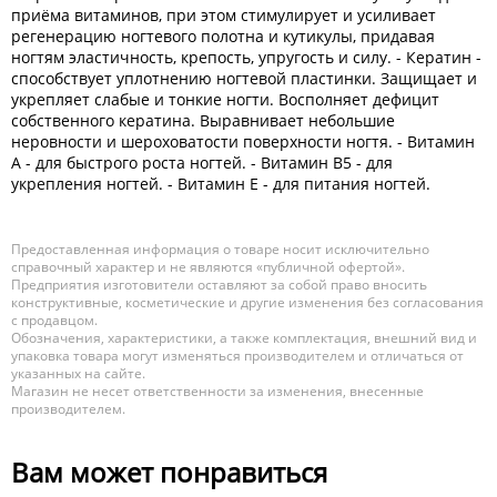
приёма витами­нов, при этом стимулирует и усиливает
регенерацию ногте­вого полотна и кутикулы, придавая
ногтям эластично­сть, крепость, упругость и силу. - Кератин -
спо­собствует уплотнению ногтевой пластинки. Защищает и
укре­пляет слабые и тонкие ногти. Восполняет дефицит
собстве­нного кератина. Выравнивает небольшие
неровности и шеро­ховатости поверхности ногтя. - Витамин
А - для быстро­го роста ногтей. - Витамин B5 - для
укрепления ногтей. - Вита­мин E - для питания ногтей.
Предоставленная информация о товаре носит исключительно
справочный характер и не являются «публичной офертой».
Предприятия изготовители оставляют за собой право вносить
конструктивные, косметические и другие изменения без согласования
с продавцом.
Обозначения, характеристики, а также комплектация, внешний вид и
упаковка товара могут изменяться производителем и отличаться от
указанных на сайте.
Магазин не несет ответственности за изменения, внесенные
производителем.
Вам может понравиться