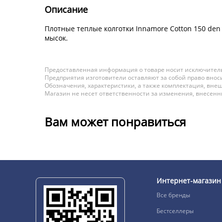
Описание
Плотные теплые колготки Innamore Cotton 150 de
мысок.
Предоставленная информация о товаре носит исключитель
Предприятия изготовители оставляют за собой право вноси
Обозначения, характеристики, а также комплектация, внеш
Магазин не несет ответственности за изменения, внесен
Вам может понравиться
Интернет-магазин
Все бренды
Бестселлеры