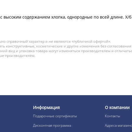
n с высоким содержанием хлопка, однородные по всей длине. Х
но справочный характер и не являются «публичной офертой».
ть конструктивные, косметические и другие изменения без согласования
ний вид и упаковка товара могут изменяться производителем и отличатьс
ные производителем.
Информация
О компании
Подарочные сертификаты
Контакты
Дисконтная программа
Адреса магазин