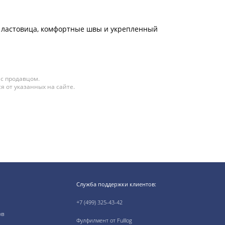
/б ластовица, комфортные швы и укрепленный
 с продавцом.
я от указанных на сайте.
Служба поддержки клиентов:
+7 (499) 325-43-42
ов
Фулфилмент от Fulllog