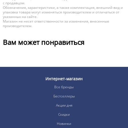
с продавцом.
Обозначения, характеристики, а также комплектация, внешний вид и
упаковка товара могут изменяться производителем и отличаться от
указанных на сайте.
Магазин не несет ответственности за изменения, внесенные
производителем.
Вам может понравиться
Интернет-магазин
Все бренды
Бестселлеры
Акции дня
Скидки
Новинки