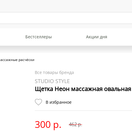
Бестселлеры
Акции дня
Массажные расчёски
Все товары бренда
STUDIO STYLE
Щетка Неон массажная овальная 
В избранное
300 р.
462
р.