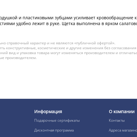
душкой и пластиковыми зубцами усиливает кровообращение ко
рстиями удобно лежит в руке. Щетка выполнена в ярком салатов
но справочный характер и не являются «публичной офертой».
ть конструктивные, косметические и другие изменения без согласования
ний вид и упаковка товара могут изменяться производителем и отличатьс
ные производителем.
Информация
О компании
Подарочные сертификаты
Контакты
Дисконтная программа
Адреса магазин