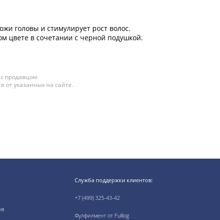
жи головы и стимулирует рост волос.
ом цвете в сочетании с черной подушкой.
 с продавцом.
я от указанных на сайте.
Служба поддержки клиентов:
+7 (499) 325-43-42
ов
Фулфилмент от Fulllog